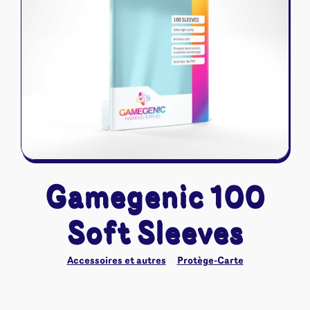
Riftbound - League of Legends
Tapis de jeu
Naruto Mythos
Autres
Gamegenic 100
Soft Sleeves
Accessoires et autres
Protège-Carte