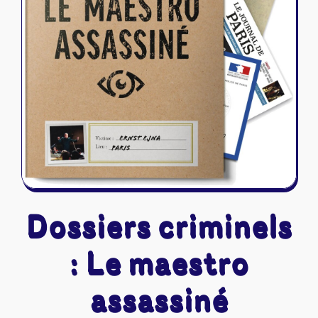
Riftbound - League of Legends
Tapis de jeu
Naruto Mythos
Autres
Dossiers criminels
: Le maestro
assassiné