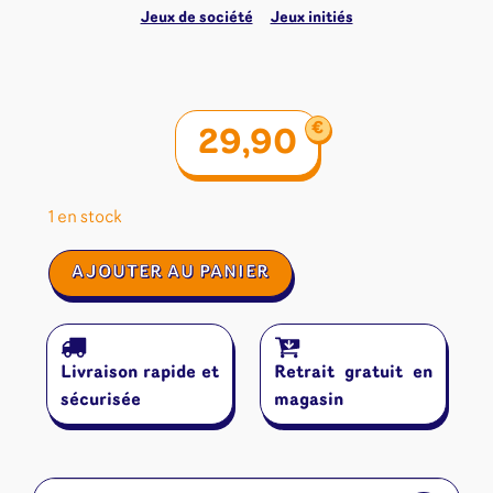
Jeux de société
Jeux initiés
€
29,90
1 en stock
quantité
AJOUTER AU PANIER
de
Dossiers
criminels
:
Livraison rapide et
Retrait gratuit en
Le
maestro
sécurisée
magasin
assassiné