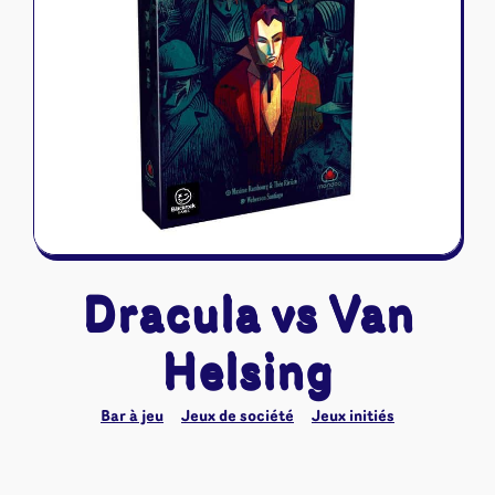
Riftbound - League of Legends
Tapis de jeu
Naruto Mythos
Autres
Dracula vs Van
Helsing
Bar à jeu
Jeux de société
Jeux initiés