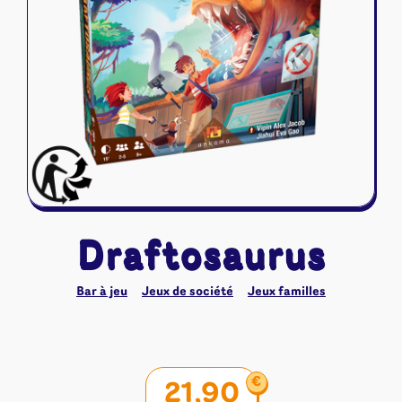
Riftbound - League of Legends
Tapis de jeu
Naruto Mythos
Autres
Draftosaurus
Bar à jeu
Jeux de société
Jeux familles
€
21,90