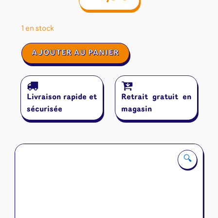
1 en stock
quantité
AJOUTER AU PANIER
de
Draftosaurus
Livraison rapide et
Retrait gratuit en
sécurisée
magasin
🔍