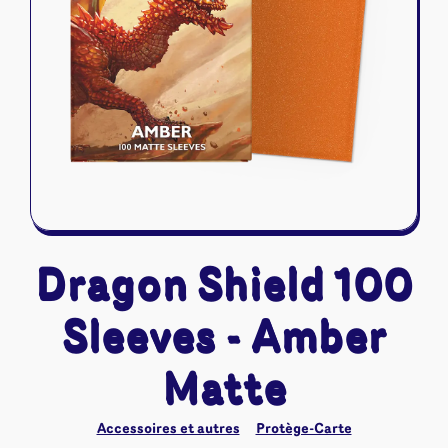
Riftbound - League of Legends
Tapis de jeu
Naruto Mythos
Autres
Dragon Shield 100
Sleeves - Amber
Matte
Accessoires et autres
Protège-Carte