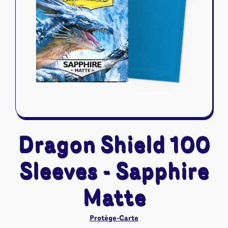
Riftbound - League of Legends
Tapis de jeu
Naruto Mythos
Autres
Dragon Shield 100
Sleeves - Sapphire
Matte
Protège-Carte