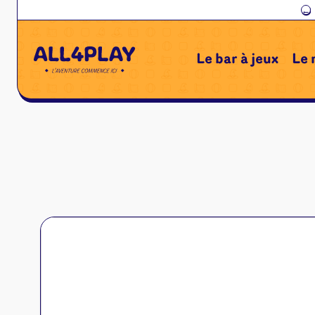
←
Le bar à jeux
Le 