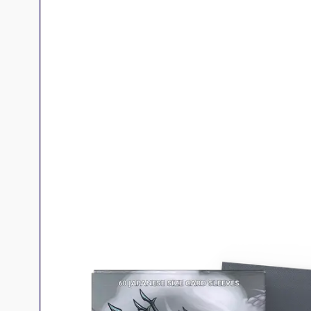
Jeux familles
Jeux initiés
Jeux experts
Jeux primés
Jeux d'ambiance
Jeu Duo