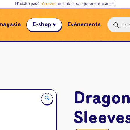
N'hésite pas à
réserver
une table pour jouer entre amis !
Recherche
magasin
E-shop
Évènements
de
produits
Dragon
🔍
Sleeves