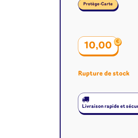
Protège-Carte
€
10,00
Rupture de stock
Livraison rapide et sécu
é
Jeux de cartes
Accesso
Altered
Classeur