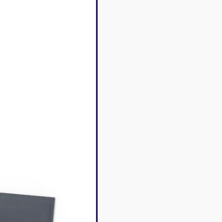
Disney Lorcana
Deck box
Magic l'assemblée
Dés & jet
One Piece
Divers r
Pokemon
Goodies 
Star Wars Unlimited
Protège-
Flesh and Blood
Tapis de 
Riftbound - League of
Legends
Naruto Mythos
Autres