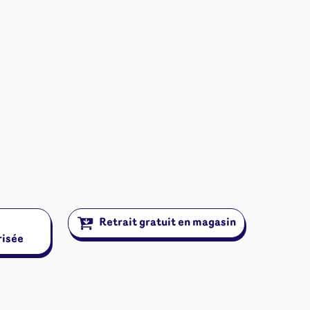
Retrait gratuit en magasin
risée
ires et autres
s