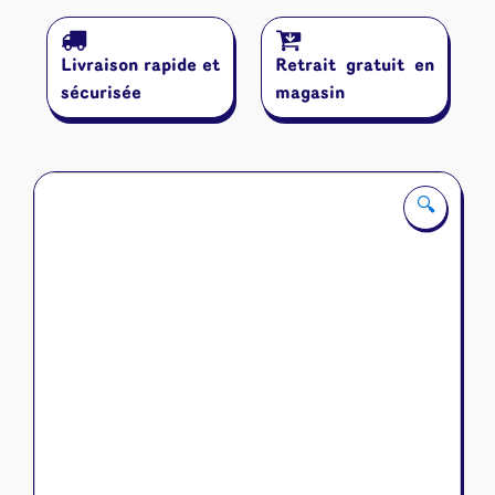
Dro
Polter
Livraison rapide et
Retrait gratuit en
sécurisée
magasin
🔍