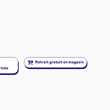
Retrait gratuit en magasin
risée
ires et autres
s