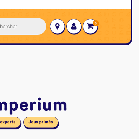
→
mperium
 experts
Jeux primés