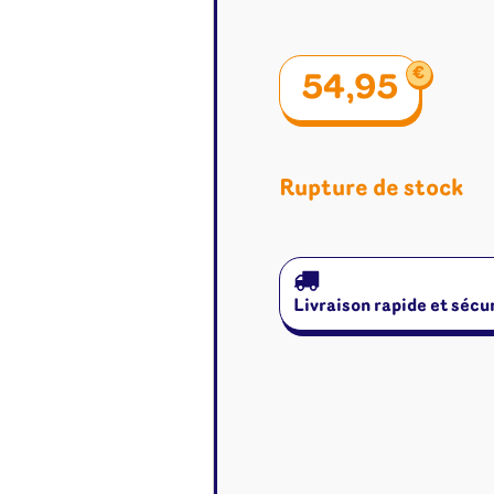
€
54,95
Rupture de stock
Livraison rapide et sécu
é
Jeux de cartes
Accesso
Altered
Classeur