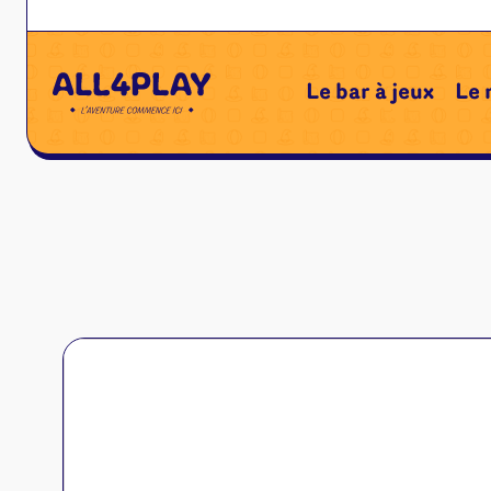
←
Le bar à jeux
Le 