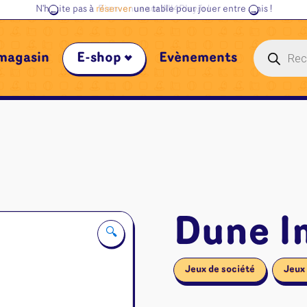
N'hésite pas à
réserver
une table pour jouer entre amis !
Recherche
magasin
E-shop
Évènements
de
produits
Dune I
🔍
Jeux de société
Jeux