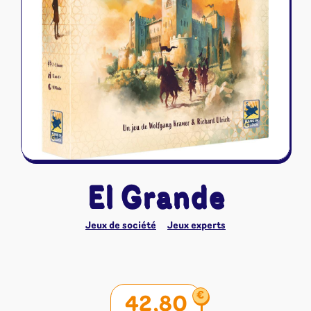
Riftbound - League of Legends
Tapis de jeu
Naruto Mythos
Autres
El Grande
Jeux de société
Jeux experts
€
42,80