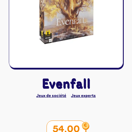
Riftbound - League of Legends
Tapis de jeu
Naruto Mythos
Autres
Evenfall
Jeux de société
Jeux experts
€
54,00