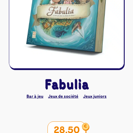
Riftbound - League of Legends
Tapis de jeu
Naruto Mythos
Autres
Fabulia
Bar à jeu
Jeux de société
Jeux juniors
€
28,50