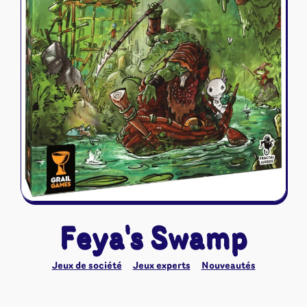
Riftbound - League of Legends
Tapis de jeu
Naruto Mythos
Autres
Feya's Swamp
Jeux de société
Jeux experts
Nouveautés