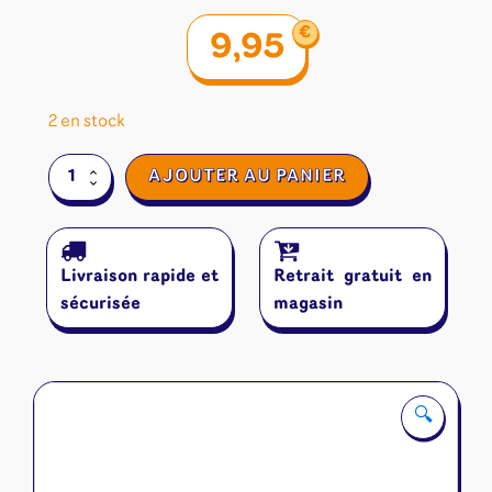
€
9,95
2 en stock
quantité
AJOUTER AU PANIER
de
Forêt
Mixte
:
Livraison rapide et
Retrait gratuit en
Alpes
(Extension)
sécurisée
magasin
🔍