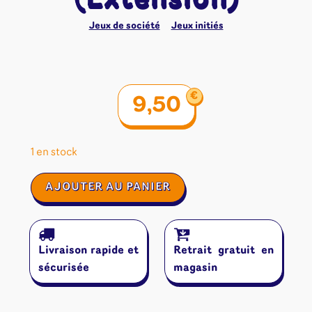
Jeux de société
Jeux initiés
€
9,50
1 en stock
quantité
AJOUTER AU PANIER
de
Forêt
Mixte
:
Livraison rapide et
Retrait gratuit en
Exploration
(Extension)
sécurisée
magasin