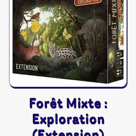
Riftbound - League of Legends
Tapis de jeu
Naruto Mythos
Autres
Forêt Mixte :
Exploration
(Extension)