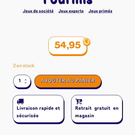
Jeux de société
Jeux experts
Jeux primés
€
54,95
2 en stock
quantité
AJOUTER AU PANIER
de
Fourmis
Livraison rapide et
Retrait gratuit en
sécurisée
magasin