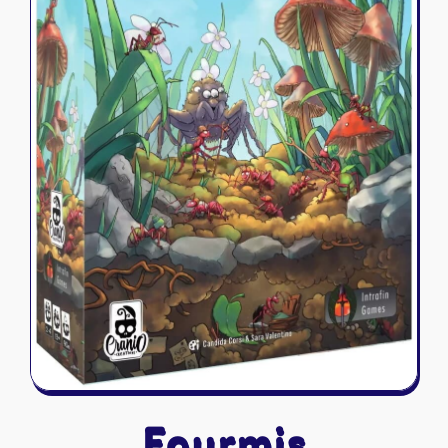
Riftbound - League of Legends
Tapis de jeu
Naruto Mythos
Autres
Fourmis