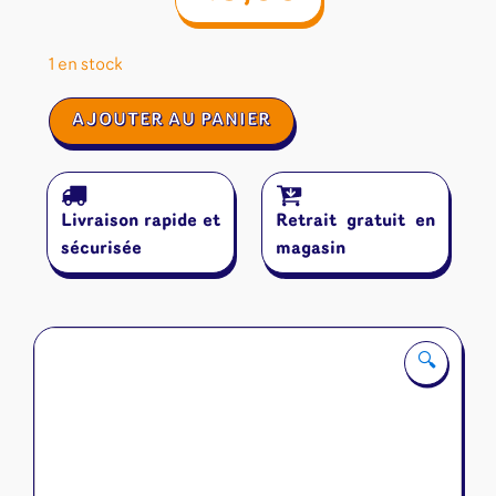
1 en stock
quantité
AJOUTER AU PANIER
de
Galileo
Project
Livraison rapide et
Retrait gratuit en
sécurisée
magasin
🔍