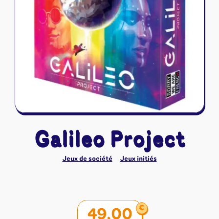
Riftbound - League of Legends
Tapis de jeu
Naruto Mythos
Autres
Galileo Project
Jeux de société
Jeux initiés
€
49,00