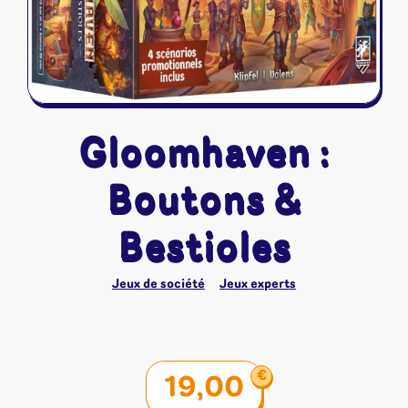
Riftbound - League of Legends
Tapis de jeu
Naruto Mythos
Autres
Gloomhaven :
Boutons &
Bestioles
Jeux de société
Jeux experts
€
19,00