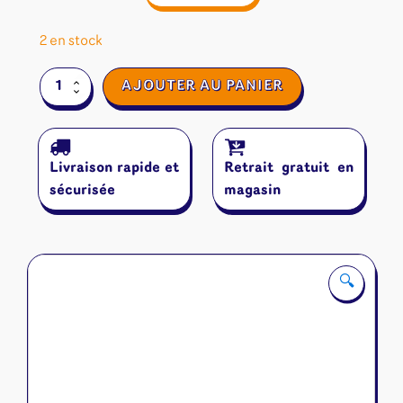
2 en stock
quantité
AJOUTER AU PANIER
de
Gloomhaven
:
Boutons
Livraison rapide et
Retrait gratuit en
&
Bestioles
sécurisée
magasin
🔍