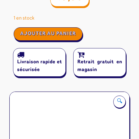
1 en stock
quantité
AJOUTER AU PANIER
de
Gorus
Maximus
Livraison rapide et
Retrait gratuit en
sécurisée
magasin
🔍