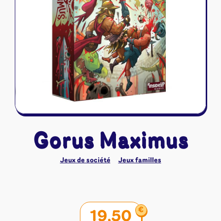
Riftbound - League of Legends
Tapis de jeu
Naruto Mythos
Autres
Gorus Maximus
Jeux de société
Jeux familles
€
19,50