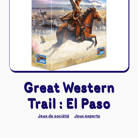
Riftbound - League of Legends
Tapis de jeu
Naruto Mythos
Autres
Great Western
Trail : El Paso
Jeux de société
Jeux experts