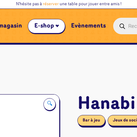
N'hésite pas à
réserver
une table pour jouer entre amis !
Recherche
magasin
E-shop
Évènements
de
produits
Hanabi
🔍
Bar à jeu
Jeux de soc