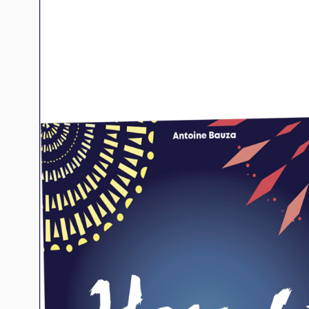
Jeux familles
Jeux initiés
Jeux experts
Jeux primés
Jeux d'ambiance
Jeu Duo