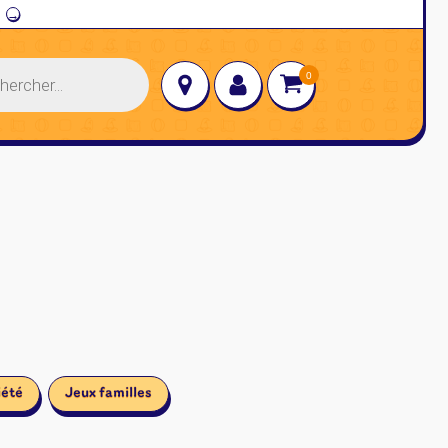
→
iété
Jeux familles