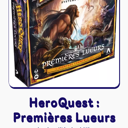
Riftbound - League of Legends
Tapis de jeu
Naruto Mythos
Autres
HeroQuest :
Premières Lueurs