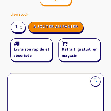
3 en stock
quantité
AJOUTER AU PANIER
de
Hitster
Livraison rapide et
Retrait gratuit en
sécurisée
magasin
🔍