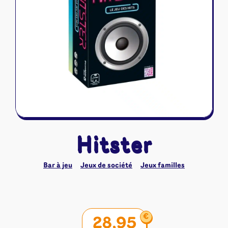
Riftbound - League of Legends
Tapis de jeu
Naruto Mythos
Autres
Hitster
Bar à jeu
Jeux de société
Jeux familles
€
28,95