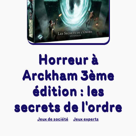
Riftbound - League of Legends
Tapis de jeu
Naruto Mythos
Autres
Horreur à
Arckham 3ème
édition : les
secrets de l'ordre
Jeux de société
Jeux experts