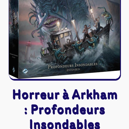
Riftbound - League of Legends
Tapis de jeu
Naruto Mythos
Autres
Horreur à Arkham
: Profondeurs
Insondables