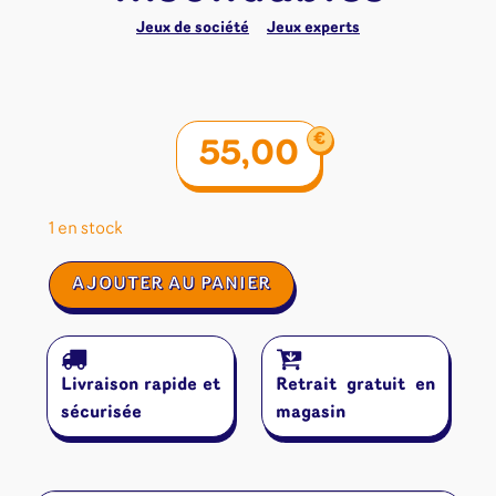
Jeux de société
Jeux experts
€
55,00
1 en stock
quantité
AJOUTER AU PANIER
de
Horreur
à
Arkham
Livraison rapide et
Retrait gratuit en
:
Profondeurs
sécurisée
magasin
Insondables