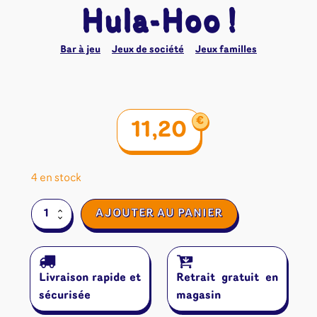
Hula-Hoo !
Bar à jeu
Jeux de société
Jeux familles
€
11,20
4 en stock
quantité
AJOUTER AU PANIER
de
Hula-
Hoo
!
Livraison rapide et
Retrait gratuit en
sécurisée
magasin