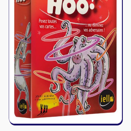
Riftbound - League of Legends
Tapis de jeu
Naruto Mythos
Autres