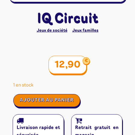
IQ Circuit
Jeux de société
Jeux familles
€
12,90
1 en stock
quantité
AJOUTER AU PANIER
de
IQ
Circuit
Livraison rapide et
Retrait gratuit en