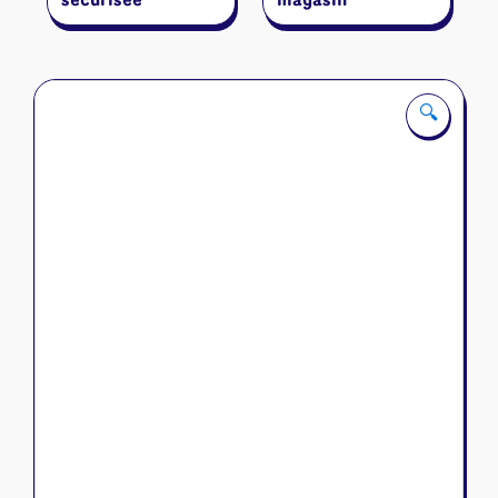
sécurisée
magasin
🔍