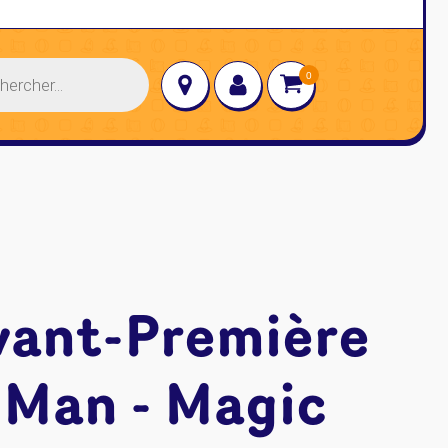
→
Avant-Première
-Man - Magic