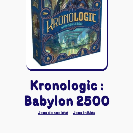
Riftbound - League of Legends
Tapis de jeu
Naruto Mythos
Autres
Kronologic :
Babylon 2500
Jeux de société
Jeux initiés