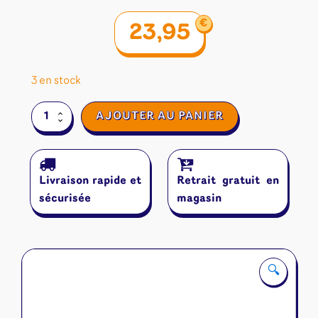
€
23,95
3 en stock
quantité
AJOUTER AU PANIER
de
Kronologic
:
Babylon
Livraison rapide et
Retrait gratuit en
2500
sécurisée
magasin
🔍