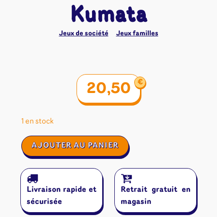
Kumata
Jeux de société
Jeux familles
€
20,50
1 en stock
quantité
AJOUTER AU PANIER
de
Kumata
Livraison rapide et
Retrait gratuit en
sécurisée
magasin