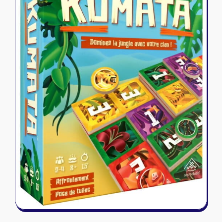
Riftbound - League of Legends
Tapis de jeu
Naruto Mythos
Autres