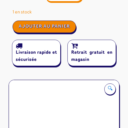
1 en stock
quantité
AJOUTER AU PANIER
de
La
Cité
d'Or
Livraison rapide et
Retrait gratuit en
sécurisée
magasin
🔍