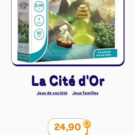
Riftbound - League of Legends
Tapis de jeu
Naruto Mythos
Autres
La Cité d'Or
Jeux de société
Jeux familles
€
24,90