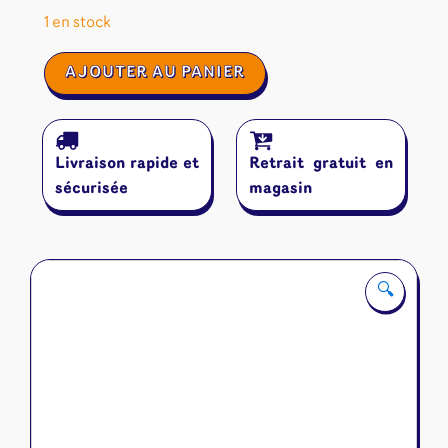
1 en stock
quantité
AJOUTER AU PANIER
de
La
Guerre
des
Livraison rapide et
Retrait gratuit en
Moutons
sécurisée
magasin
🔍