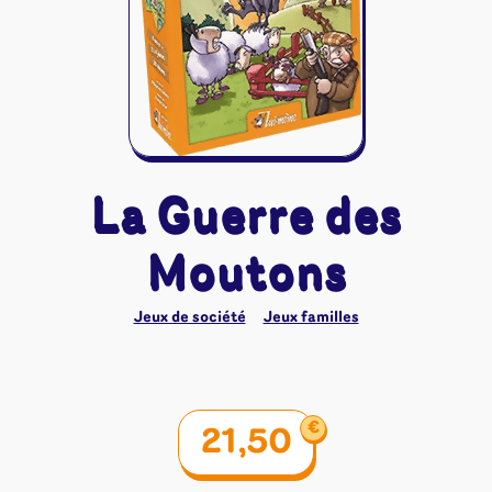
Riftbound - League of Legends
Tapis de jeu
Naruto Mythos
Autres
La Guerre des
Moutons
Jeux de société
Jeux familles
€
21,50