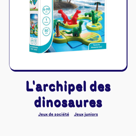
Riftbound - League of Legends
Tapis de jeu
Naruto Mythos
Autres
L'archipel des
dinosaures
Jeux de société
Jeux juniors