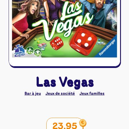
Riftbound - League of Legends
Tapis de jeu
Naruto Mythos
Autres
Las Vegas
Bar à jeu
Jeux de société
Jeux familles
€
23,95