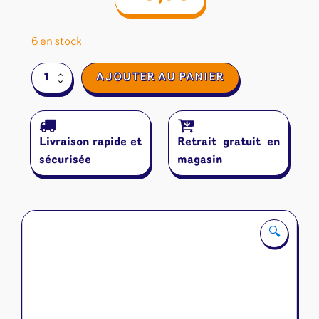
6 en stock
quantité
AJOUTER AU PANIER
de
Las
Vegas
Livraison rapide et
Retrait gratuit en
sécurisée
magasin
🔍