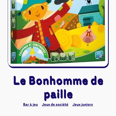
Riftbound - League of Legends
Tapis de jeu
Naruto Mythos
Autres
Le Bonhomme de
paille
Bar à jeu
Jeux de société
Jeux juniors