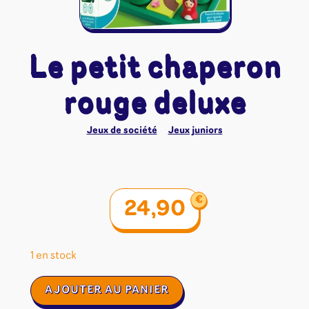
Riftbound - League of Legends
Tapis de jeu
Naruto Mythos
Autres
Le petit chaperon
rouge deluxe
Jeux de société
Jeux juniors
€
24,90
1 en stock
quantité
AJOUTER AU PANIER
de