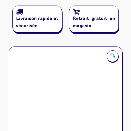
Le
petit
chaperon
Livraison rapide et
Retrait gratuit en
rouge
deluxe
sécurisée
magasin
🔍