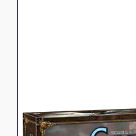
Jeux familles
Jeux initiés
Jeux experts
Jeux primés
Jeux d'ambiance
Jeu Duo