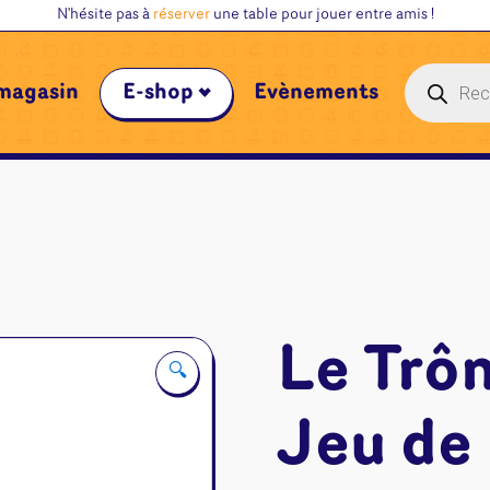
N'hésite pas à
réserver
une table pour jouer entre amis !
Recherche
magasin
E-shop
Évènements
de
produits
Le Trôn
🔍
Jeu de