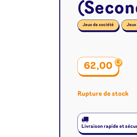
(Secon
Jeux de société
Jeux
€
62,00
Rupture de stock
é
Jeux de cartes
Accesso
Livraison rapide et sécu
Altered
Classeur