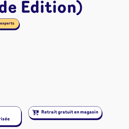
de Édition)
 experts
ires et autres
Retrait gratuit en magasin
risée
s