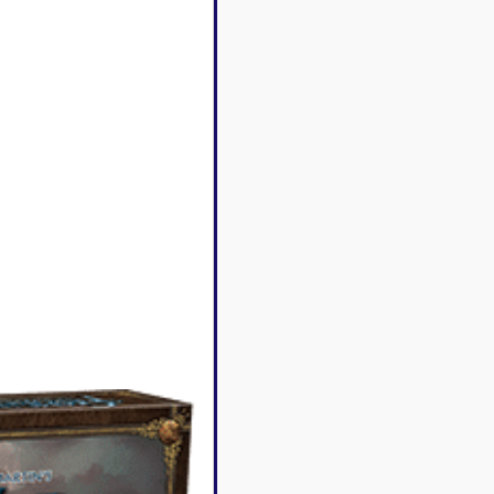
Disney Lorcana
Deck box
Magic l'assemblée
Dés & jet
One Piece
Divers r
Pokemon
Goodies 
Star Wars Unlimited
Protège-
Flesh and Blood
Tapis de 
Riftbound - League of
Legends
Naruto Mythos
Autres