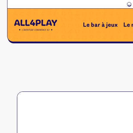
←
Le bar à jeux
Le 