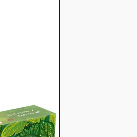
Disney Lorcana
Deck box
Magic l'assemblée
Dés & jet
One Piece
Divers r
Pokemon
Goodies 
Star Wars Unlimited
Protège-
Flesh and Blood
Tapis de 
Riftbound - League of
Legends
Naruto Mythos
Autres