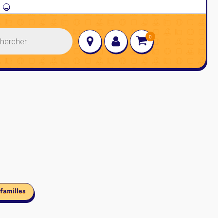
→
familles