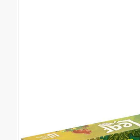
Jeux familles
Jeux initiés
Jeux experts
Jeux primés
Jeux d'ambiance
Jeu Duo