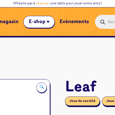
N'hésite pas à
réserver
une table pour jouer entre amis !
Recherche
magasin
E-shop
Évènements
de
produits
Leaf
🔍
Jeux de société
Jeux 