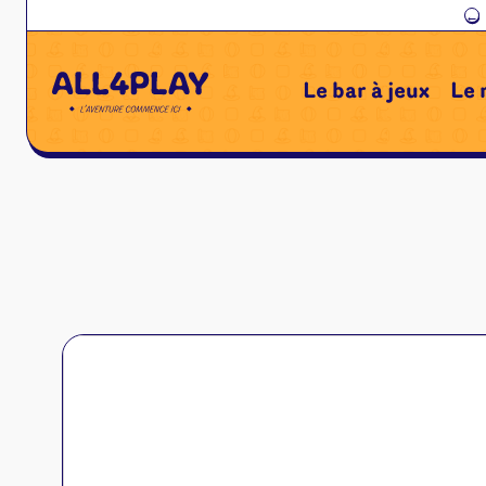
←
Le bar à jeux
Le 