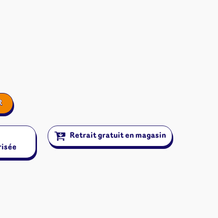
R
Retrait gratuit en magasin
risée
ires et autres
s