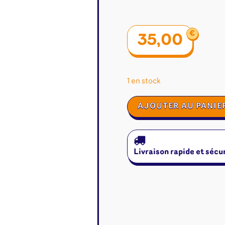
€
35,00
1 en stock
quantité
AJOUTER AU PANIE
de
Leaf
Livraison rapide et sécu
é
Jeux de cartes
Accesso
Altered
Classeur