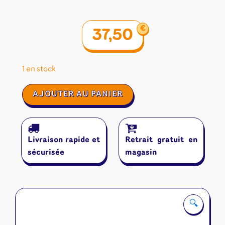
€
37,50
1 en stock
quantité
AJOUTER AU PANIER
de
Les
Aventuriers
du
Livraison rapide et
Retrait gratuit en
Rail
Asie
sécurisée
magasin
🔍