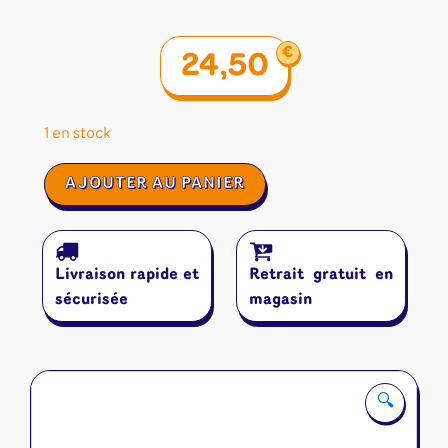
€
24,50
1 en stock
quantité
AJOUTER AU PANIER
de
Les
Aventuriers
du
Livraison rapide et
Retrait gratuit en
Rail
Londres
sécurisée
magasin
🔍