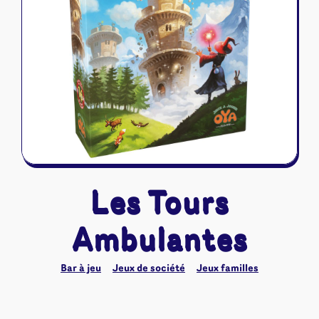
Riftbound - League of Legends
Tapis de jeu
Naruto Mythos
Autres
Les Tours
Ambulantes
Bar à jeu
Jeux de société
Jeux familles