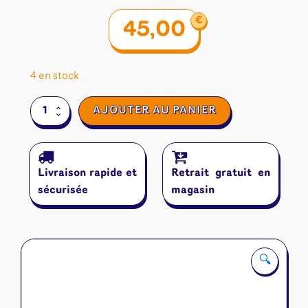
€
45,00
4 en stock
quantité
AJOUTER AU PANIER
de
Les
Tours
Ambulantes
Livraison rapide et
Retrait gratuit en
sécurisée
magasin
🔍