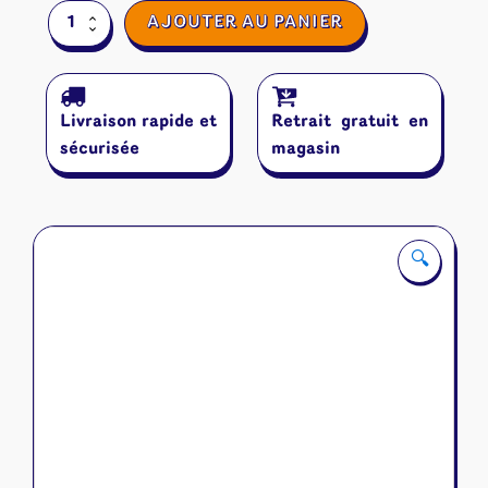
quantité
AJOUTER AU PANIER
de
Ligretto
Rouge
Livraison rapide et
Retrait gratuit en
sécurisée
magasin
🔍