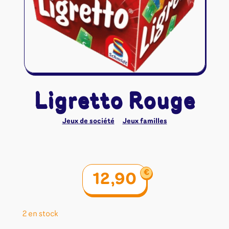
Riftbound - League of Legends
Tapis de jeu
Naruto Mythos
Autres
Ligretto Rouge
Jeux de société
Jeux familles
€
12,90
2 en stock