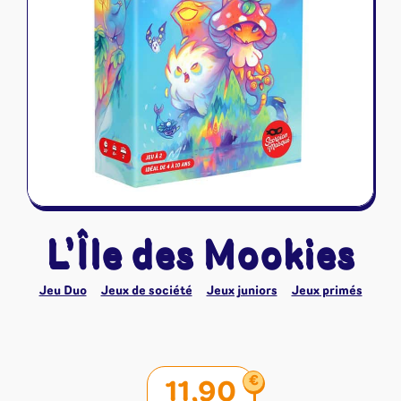
Riftbound - League of Legends
Tapis de jeu
Naruto Mythos
Autres
L’Île des Mookies
Jeu Duo
Jeux de société
Jeux juniors
Jeux primés
€
11,90