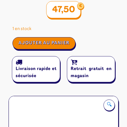
€
47,50
1 en stock
quantité
AJOUTER AU PANIER
de
Limit
Livraison rapide et
Retrait gratuit en
sécurisée
magasin
🔍