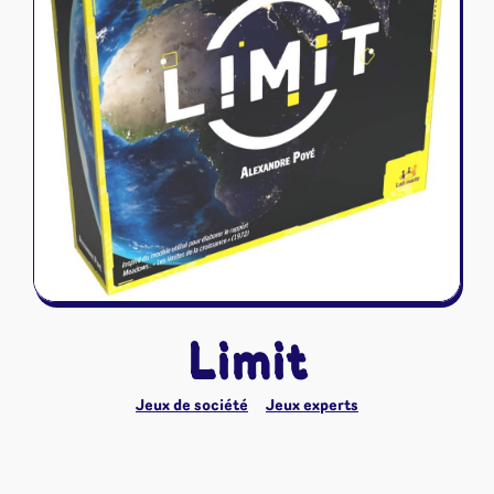
Riftbound - League of Legends
Tapis de jeu
Naruto Mythos
Autres
Limit
Jeux de société
Jeux experts