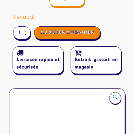
3 en stock
quantité
AJOUTER AU PANIER
de
Linq
Livraison rapide et
Retrait gratuit en
sécurisée
magasin
🔍