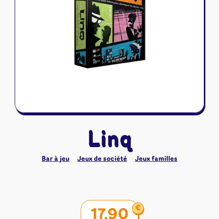
Riftbound - League of Legends
Tapis de jeu
Naruto Mythos
Autres
Linq
Bar à jeu
Jeux de société
Jeux familles
€
17,90