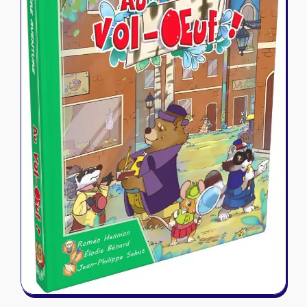
Riftbound - League of Legends
Tapis de jeu
Naruto Mythos
Autres