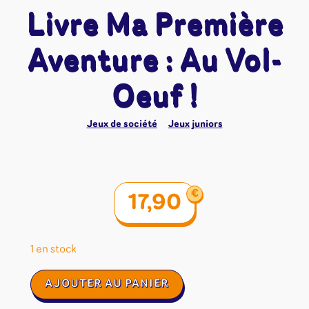
Livre Ma Première
Aventure : Au Vol-
Oeuf !
Jeux de société
Jeux juniors
€
17,90
1 en stock
quantité
AJOUTER AU PANIER
de
Livre