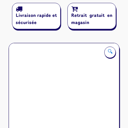
Ma
Première
Livraison rapide et
Retrait gratuit en
Aventure
:
sécurisée
magasin
Au
Vol-
Oeuf
!
🔍