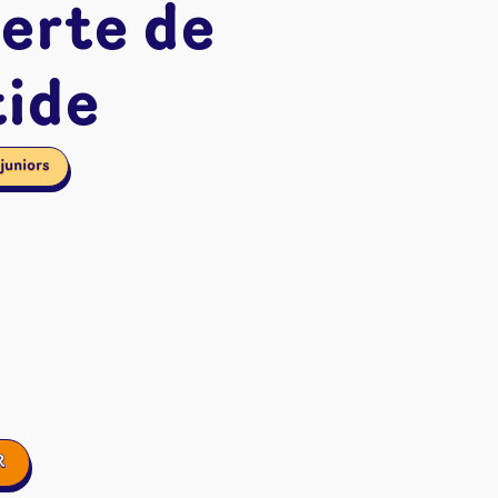
erte de
tide
juniors
ires et autres
R
s