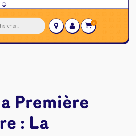
→
Ma Première
e : La