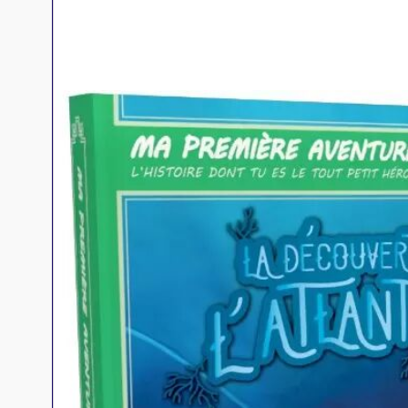
Jeux familles
Jeux initiés
Jeux experts
Jeux primés
Jeux d'ambiance
Jeu Duo