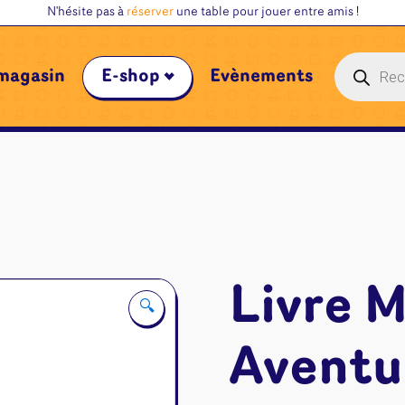
N'hésite pas à
réserver
une table pour jouer entre amis !
Recherche
magasin
E-shop
Évènements
de
produits
Livre 
🔍
Aventur