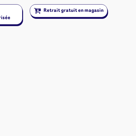
ons
Retrait gratuit en magasin
risée
angement
& autres
Cartes
jeu