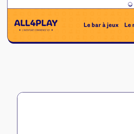
←
Le bar à jeux
Le 