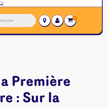
→
Ma Première
e : Sur la