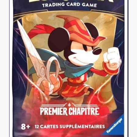
Riftbound - League of Legends
Tapis de jeu
Naruto Mythos
Autres