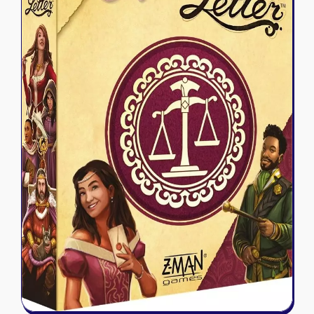
Riftbound - League of Legends
Tapis de jeu
Naruto Mythos
Autres