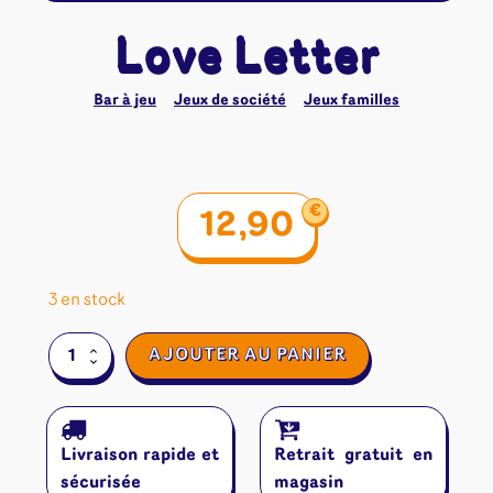
Love Letter
Bar à jeu
Jeux de société
Jeux familles
€
12,90
3 en stock
quantité
AJOUTER AU PANIER
de
Love
Letter
Livraison rapide et
Retrait gratuit en
sécurisée
magasin